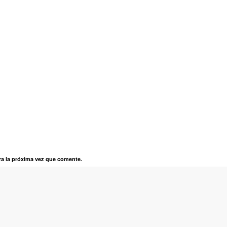
ra la próxima vez que comente.