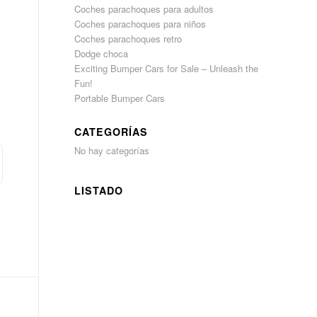
Coches parachoques para adultos
Coches parachoques para niños
Coches parachoques retro
Dodge choca
Exciting Bumper Cars for Sale – Unleash the
Fun!
Portable Bumper Cars
CATEGORÍAS
No hay categorías
LISTADO