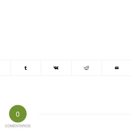
0
COMENTARIOS